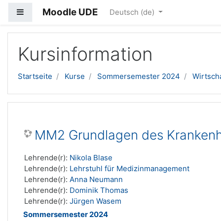
Moodle UDE
Website-Übersicht
Deutsch ‎(de)‎
Zum Hauptinhalt
Kursinformation
Startseite
Kurse
Sommersemester 2024
Wirtsch
MM2 Grundlagen des Kranken
Lehrende(r):
Nikola Blase
Lehrende(r):
Lehrstuhl für Medizinmanagement
Lehrende(r):
Anna Neumann
Lehrende(r):
Dominik Thomas
Lehrende(r):
Jürgen Wasem
Sommersemester 2024