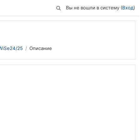
Вы не вошли в систему (
Вход
)
WiSe24/25
Описание