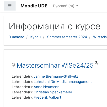
Moodle UDE
Боковая панель
Русский ‎(ru)‎
Перейти к основному содержанию
Информация о курсе
В начало
Курсы
Sommersemester 2024
Wirtsch
Masterseminar WiSe24/25
Lehrende(r):
Janine Biermann-Stallwitz
Lehrende(r):
Lehrstuhl für Medizinmanagement
Lehrende(r):
Anna Neumann
Lehrende(r):
Christian Speckemeier
Lehrende(r):
Frederik Valbert